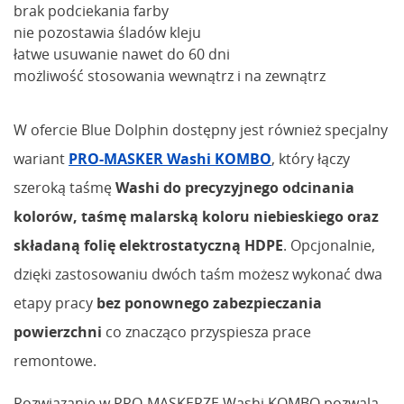
brak podciekania farby
nie pozostawia śladów kleju
łatwe usuwanie nawet do 60 dni
możliwość stosowania wewnątrz i na zewnątrz
W ofercie Blue Dolphin dostępny jest również specjalny
wariant
PRO-MASKER Washi KOMBO
, który łączy
szeroką taśmę
Washi do precyzyjnego odcinania
kolorów, taśmę malarską koloru niebieskiego oraz
składaną folię elektrostatyczną HDPE
. Opcjonalnie,
dzięki zastosowaniu dwóch taśm możesz wykonać dwa
etapy pracy
bez ponownego zabezpieczania
powierzchni
co znacząco przyspiesza prace
remontowe.
Rozwiązanie w PRO-MASKERZE Washi KOMBO pozwala